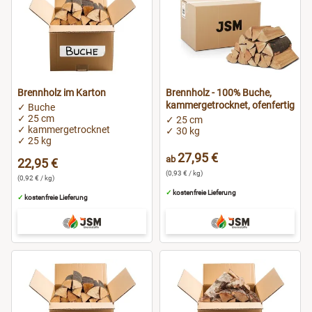
Brennholz im Karton
Brennholz - 100% Buche,
kammergetrocknet, ofenfertig
✓ Buche
✓ 25 cm
✓ 25 cm
✓ kammergetrocknet
✓ 30 kg
✓ 25 kg
27,95 €
ab
22,95 €
(0,93 € / kg)
(0,92 € / kg)
✓
kostenfreie Lieferung
✓
kostenfreie Lieferung