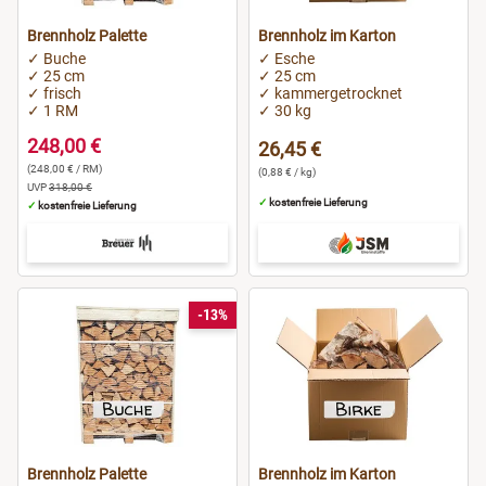
Brennholz Palette
Brennholz im Karton
✓ Buche
✓ Esche
✓ 25 cm
✓ 25 cm
✓ frisch
✓ kammergetrocknet
✓ 1 RM
✓ 30 kg
248,00 €
26,45 €
(248,00 € / RM)
(0,88 € / kg)
UVP
318,00 €
✓
kostenfreie Lieferung
✓
kostenfreie Lieferung
-13%
Brennholz Palette
Brennholz im Karton