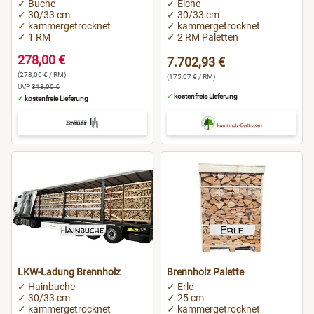
✓ Buche
✓ Eiche
✓ 30/33 cm
✓ 30/33 cm
✓ kammergetrocknet
✓ kammergetrocknet
✓ 1 RM
✓ 2 RM Paletten
278,00 €
7.702,93 €
(278,00 € / RM)
(175,07 € / RM)
UVP
318,00 €
✓
kostenfreie Lieferung
✓
kostenfreie Lieferung
LKW-Ladung Brennholz
Brennholz Palette
✓ Hainbuche
✓ Erle
✓ 30/33 cm
✓ 25 cm
✓ kammergetrocknet
✓ kammergetrocknet