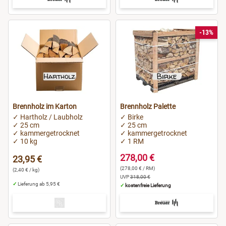
-13%
Brennholz im Karton
Brennholz Palette
✓ Hartholz / Laubholz
✓ Birke
✓ 25 cm
✓ 25 cm
✓ kammergetrocknet
✓ kammergetrocknet
✓ 10 kg
✓ 1 RM
278,00 €
23,95 €
(278,00 € / RM)
(2,40 € / kg)
UVP
318,00 €
✓
Lieferung ab 5,95 €
✓
kostenfreie Lieferung