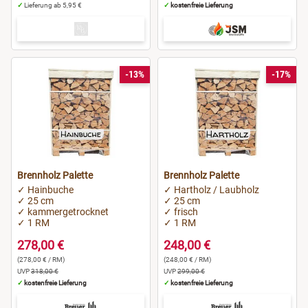
✓
Lieferung ab 5,95 €
✓
kostenfreie Lieferung
-13%
-17%
Brennholz Palette
Brennholz Palette
✓ Hainbuche
✓ Hartholz / Laubholz
✓ 25 cm
✓ 25 cm
✓ kammergetrocknet
✓ frisch
✓ 1 RM
✓ 1 RM
278,00 €
248,00 €
(278,00 € / RM)
(248,00 € / RM)
UVP
318,00 €
UVP
299,00 €
✓
kostenfreie Lieferung
✓
kostenfreie Lieferung