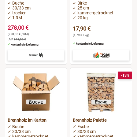
✓ Buche
✓ Birke
✓ 30/33 cm
✓ 25 cm
✓ trocken
✓ kammergetrocknet
✓ 1 RM
✓ 20 kg
278,00 €
17,90 €
(278,00 € / RM)
(1,79 € / kg)
UVP
318,00 €
✓
kostenfreie Lieferung
✓
kostenfreie Lieferung
-13%
Brennholz im Karton
Brennholz Palette
✓ Buche
✓ Esche
✓ 30/33 cm
✓ 30/33 cm
✓ kammergetrocknet
✓ kammergetrocknet