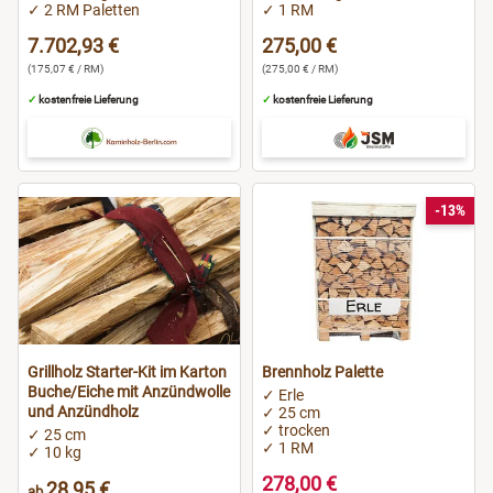
✓ 2 RM Paletten
✓ 1 RM
7.702,93 €
275,00 €
(175,07 € / RM)
(275,00 € / RM)
✓
kostenfreie Lieferung
✓
kostenfreie Lieferung
-13%
Grillholz Starter-Kit im Karton
Brennholz Palette
Buche/Eiche mit Anzündwolle
✓ Erle
und Anzündholz
✓ 25 cm
✓ trocken
✓ 25 cm
✓ 1 RM
✓ 10 kg
278,00 €
28,95 €
ab