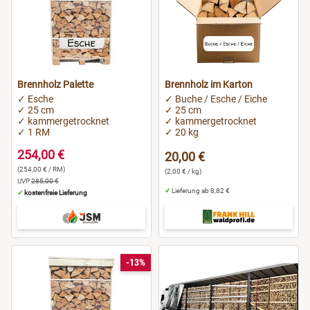
Brennholz Palette
Brennholz im Karton
✓ Esche
✓ Buche / Esche / Eiche
✓ 25 cm
✓ 25 cm
✓ kammergetrocknet
✓ kammergetrocknet
✓ 1 RM
✓ 20 kg
254,00 €
20,00 €
(254,00 € / RM)
(2,00 € / kg)
UVP
285,00 €
✓
Lieferung ab 8,82 €
✓
kostenfreie Lieferung
-13%