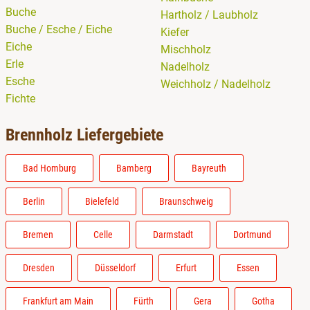
Buche
Hartholz / Laubholz
Buche / Esche / Eiche
Kiefer
Eiche
Mischholz
Erle
Nadelholz
Esche
Weichholz / Nadelholz
Fichte
Brennholz Liefergebiete
Bad Homburg
Bamberg
Bayreuth
Berlin
Bielefeld
Braunschweig
Bremen
Celle
Darmstadt
Dortmund
Dresden
Düsseldorf
Erfurt
Essen
Frankfurt am Main
Fürth
Gera
Gotha