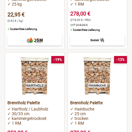
✓ 25 kg
✓ 1 RM
278,00 €
22,95 €
(278,00 € / RM)
(0,92 € / kg)
UVP
318,00 €
✓
kostenfreie Lieferung
✓
kostenfreie Lieferung
-19%
-13%
Brennholz Palette
Brennholz Palette
✓ Hartholz / Laubholz
✓ Hainbuche
✓ 30/33 cm
✓ 25 cm
✓ kammergetrocknet
✓ trocken
✓ 1 RM
✓ 1 RM