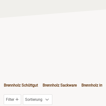
Niedersachsen
NRW
Rheinland-Pfalz
Saarland
Sachsen
Sachsen-Anhalt
Schleswig-Holstein
Brennholz Schüttgut
Brennholz Sackware
Brennholz im 
Thüringen
Filter
Sortierung