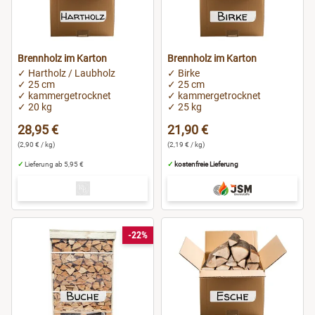
Brennholz im Karton
Brennholz im Karton
✓ Hartholz / Laubholz
✓ Birke
✓ 25 cm
✓ 25 cm
✓ kammergetrocknet
✓ kammergetrocknet
✓ 20 kg
✓ 25 kg
28,95 €
21,90 €
(2,90 € / kg)
(2,19 € / kg)
✓
Lieferung ab 5,95 €
✓
kostenfreie Lieferung
-22%