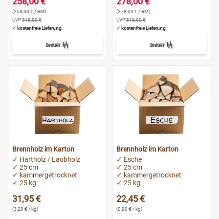
258,00 €
278,00 €
(258,00 € / RM)
(278,00 € / RM)
UVP
318,00 €
UVP
318,00 €
✓
kostenfreie Lieferung
✓
kostenfreie Lieferung
Brennholz im Karton
Brennholz im Karton
✓ Hartholz / Laubholz
✓ Esche
✓ 25 cm
✓ 25 cm
✓ kammergetrocknet
✓ kammergetrocknet
✓ 25 kg
✓ 25 kg
31,95 €
22,45 €
(3,20 € / kg)
(0,90 € / kg)