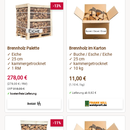
-13%
Brennholz Palette
Brennholz im Karton
✓ Eiche
✓ Buche / Esche / Eiche
✓ 25 cm
✓ 25 cm
✓ kammergetrocknet
✓ kammergetrocknet
✓ 1 RM
✓ 10 kg
278,00 €
11,00 €
(278,00 € / RM)
(1,10 € / kg)
UVP
318,00 €
✓
Lieferung ab 8,82 €
✓
kostenfreie Lieferung
-11%