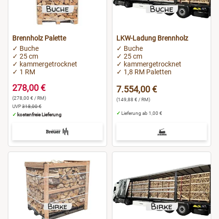
Brennholz Palette
LKW-Ladung Brennholz
✓ Buche
✓ Buche
✓ 25 cm
✓ 25 cm
✓ kammergetrocknet
✓ kammergetrocknet
✓ 1 RM
✓ 1,8 RM Paletten
278,00 €
7.554,00 €
(278,00 € / RM)
(149,88 € / RM)
UVP
318,00 €
✓
Lieferung ab 1,00 €
✓
kostenfreie Lieferung