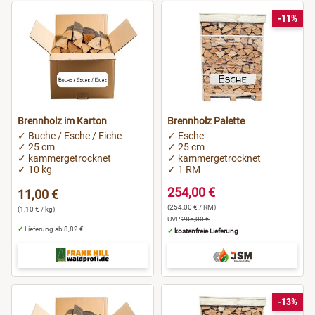
-11%
Brennholz im Karton
Brennholz Palette
✓ Buche / Esche / Eiche
✓ Esche
✓ 25 cm
✓ 25 cm
✓ kammergetrocknet
✓ kammergetrocknet
✓ 10 kg
✓ 1 RM
254,00 €
11,00 €
(254,00 € / RM)
(1,10 € / kg)
UVP
285,00 €
✓
Lieferung ab 8,82 €
✓
kostenfreie Lieferung
-13%