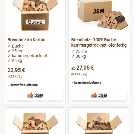
Brennholz im Karton
Brennholz - 100% Buche,
kammergetrocknet, ofenfertig
✓ Buche
✓ 25 cm
✓ 25 cm
✓ kammergetrocknet
✓ 30 kg
✓ 25 kg
27,95 €
ab
22,95 €
(0,93 € / kg)
(0,92 € / kg)
✓
kostenfreie Lieferung
✓
kostenfreie Lieferung