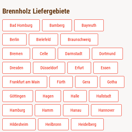
Brennholz Liefergebiete
Bad Homburg
Bamberg
Bayreuth
Berlin
Bielefeld
Braunschweig
Bremen
Celle
Darmstadt
Dortmund
Dresden
Düsseldorf
Erfurt
Essen
Frankfurt am Main
Fürth
Gera
Gotha
Göttingen
Hagen
Halle
Hallstadt
Hamburg
Hamm
Hanau
Hannover
Hildesheim
Heilbronn
Heidelberg