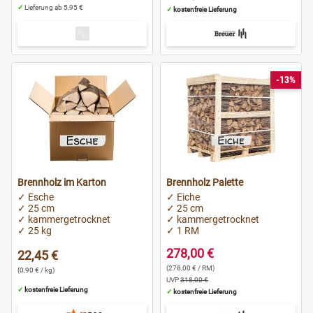
✓
Lieferung ab 5,95 €
✓
kostenfreie Lieferung
-13%
Brennholz im Karton
Brennholz Palette
✓ Esche
✓ Eiche
✓ 25 cm
✓ 25 cm
✓ kammergetrocknet
✓ kammergetrocknet
✓ 25 kg
✓ 1 RM
278,00 €
22,45 €
(278,00 € / RM)
(0,90 € / kg)
UVP
318,00 €
✓
kostenfreie Lieferung
✓
kostenfreie Lieferung