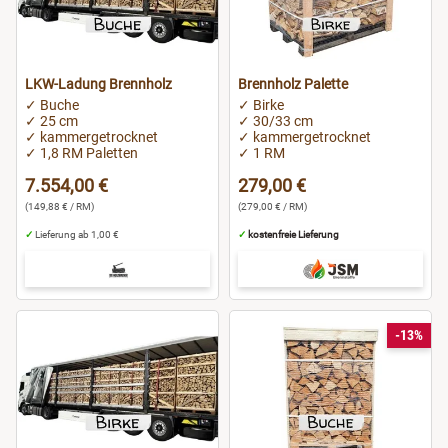
LKW-Ladung Brennholz
Brennholz Palette
✓ Buche
✓ Birke
✓ 25 cm
✓ 30/33 cm
✓ kammergetrocknet
✓ kammergetrocknet
✓ 1,8 RM Paletten
✓ 1 RM
7.554,00 €
279,00 €
(149,88 € / RM)
(279,00 € / RM)
✓
Lieferung ab 1,00 €
✓
kostenfreie Lieferung
-13%