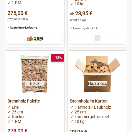
✓ 1 RM
✓ 10 kg
275,00 €
28,95 €
ab
(275,00 € / RM)
(2,90 € / kg)
✓
kostenfreie Lieferung
✓
Lieferung ab 5,95 €
-13%
Brennholz Palette
Brennholz im Karton
✓ Erle
✓ Hartholz / Laubholz
✓ 25 cm
✓ 25 cm
✓ trocken
✓ kammergetrocknet
✓ 1 RM
✓ 10 kg
278,00 €
23,95 €