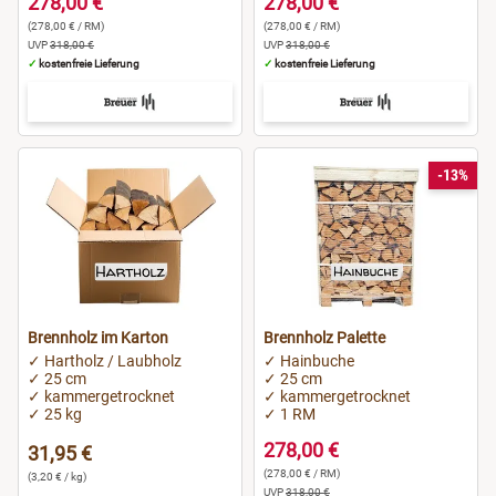
278,00 €
278,00 €
(278,00 € / RM)
(278,00 € / RM)
UVP
318,00 €
UVP
318,00 €
✓
kostenfreie Lieferung
✓
kostenfreie Lieferung
-13%
Brennholz im Karton
Brennholz Palette
✓ Hartholz / Laubholz
✓ Hainbuche
✓ 25 cm
✓ 25 cm
✓ kammergetrocknet
✓ kammergetrocknet
✓ 25 kg
✓ 1 RM
278,00 €
31,95 €
(278,00 € / RM)
(3,20 € / kg)
UVP
318,00 €