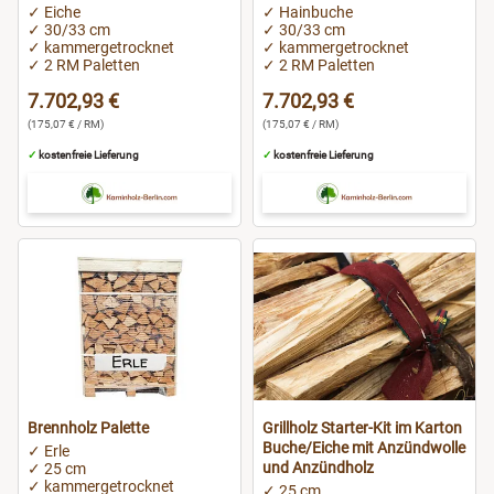
✓ Eiche
✓ Hainbuche
✓ 30/33 cm
✓ 30/33 cm
✓ kammergetrocknet
✓ kammergetrocknet
✓ 2 RM Paletten
✓ 2 RM Paletten
7.702,93 €
7.702,93 €
(175,07 € / RM)
(175,07 € / RM)
✓
kostenfreie Lieferung
✓
kostenfreie Lieferung
Brennholz Palette
Grillholz Starter-Kit im Karton
Buche/Eiche mit Anzündwolle
✓ Erle
und Anzündholz
✓ 25 cm
✓ kammergetrocknet
✓ 25 cm