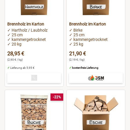
Brennholz im Karton
Brennholz im Karton
✓ Hartholz / Laubholz
✓ Birke
✓ 25 cm
✓ 25 cm
✓ kammergetrocknet
✓ kammergetrocknet
✓ 20 kg
✓ 25 kg
28,95 €
21,90 €
(2,90 € / kg)
(2,19 € / kg)
✓
Lieferung ab 5,95 €
✓
kostenfreie Lieferung
-22%