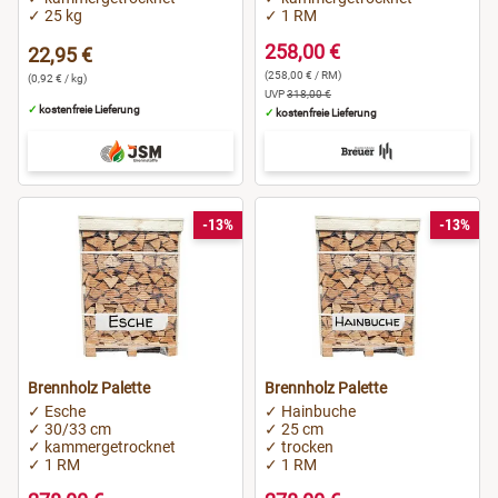
✓ 25 kg
✓ 1 RM
258,00 €
22,95 €
(258,00 € / RM)
(0,92 € / kg)
UVP
318,00 €
✓
kostenfreie Lieferung
✓
kostenfreie Lieferung
-13%
-13%
Brennholz Palette
Brennholz Palette
✓ Esche
✓ Hainbuche
✓ 30/33 cm
✓ 25 cm
✓ kammergetrocknet
✓ trocken
✓ 1 RM
✓ 1 RM