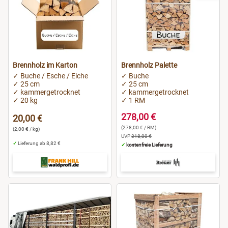
Brennholz im Karton
Brennholz Palette
✓ Buche / Esche / Eiche
✓ Buche
✓ 25 cm
✓ 25 cm
✓ kammergetrocknet
✓ kammergetrocknet
✓ 20 kg
✓ 1 RM
278,00 €
20,00 €
(278,00 € / RM)
(2,00 € / kg)
UVP
318,00 €
✓
Lieferung ab 8,82 €
✓
kostenfreie Lieferung