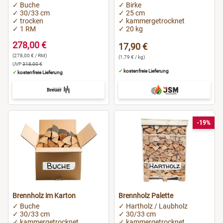
✓ Buche
✓ Birke
✓ 30/33 cm
✓ 25 cm
✓ trocken
✓ kammergetrocknet
✓ 1 RM
✓ 20 kg
278,00 €
17,90 €
(278,00 € / RM)
(1,79 € / kg)
UVP
318,00 €
✓
kostenfreie Lieferung
✓
kostenfreie Lieferung
-19%
Brennholz im Karton
Brennholz Palette
✓ Buche
✓ Hartholz / Laubholz
✓ 30/33 cm
✓ 30/33 cm
✓ kammergetrocknet
✓ kammergetrocknet