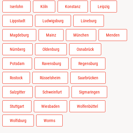
Iserlohn
Köln
Konstanz
Leipzig
Lippstadt
Ludwigsburg
Lüneburg
Magdeburg
Mainz
München
Menden
Nürnberg
Oldenburg
Osnabrück
Potsdam
Ravensburg
Regensburg
Rostock
Rüsselsheim
Saarbrücken
Salzgitter
Schweinfurt
Sigmaringen
Stuttgart
Wiesbaden
Wolfenbüttel
Wolfsburg
Worms