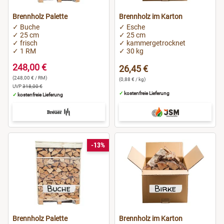
Brennholz Palette
Brennholz im Karton
✓ Buche
✓ Esche
✓ 25 cm
✓ 25 cm
✓ frisch
✓ kammergetrocknet
✓ 1 RM
✓ 30 kg
248,00 €
26,45 €
(248,00 € / RM)
(0,88 € / kg)
UVP
318,00 €
✓
kostenfreie Lieferung
✓
kostenfreie Lieferung
-13%
Brennholz Palette
Brennholz im Karton