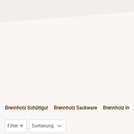
Niedersachsen
NRW
Rheinland-Pfalz
Saarland
Sachsen
Sachsen-Anhalt
Schleswig-Holstein
Brennholz Schüttgut
Brennholz Sackware
Brennholz im 
Thüringen
Filter
Sortierung