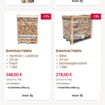
-17%
-13%
Brennholz Palette
Brennholz Palette
✓ Hartholz / Laubholz
✓ Birke
✓ 25 cm
✓ 25 cm
✓ frisch
✓ kammergetrocknet
✓ 1 RM
✓ 1 RM
248,00 €
278,00 €
(248,00 € / RM)
(278,00 € / RM)
UVP
299,00 €
UVP
318,00 €
✓
kostenfreie Lieferung
✓
kostenfreie Lieferung