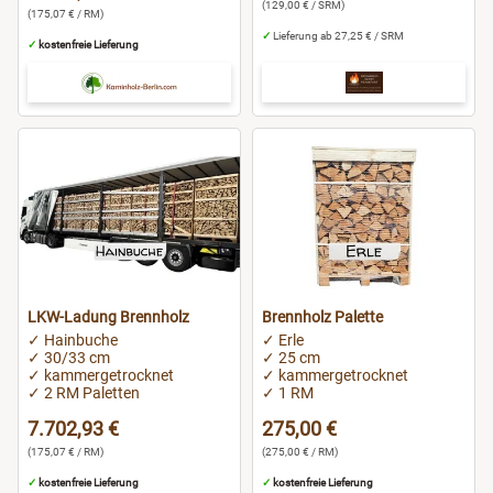
(129,00 € / SRM)
(175,07 € / RM)
✓
Lieferung ab 27,25 € / SRM
✓
kostenfreie Lieferung
LKW-Ladung Brennholz
Brennholz Palette
✓ Hainbuche
✓ Erle
✓ 30/33 cm
✓ 25 cm
✓ kammergetrocknet
✓ kammergetrocknet
✓ 2 RM Paletten
✓ 1 RM
7.702,93 €
275,00 €
(175,07 € / RM)
(275,00 € / RM)
✓
kostenfreie Lieferung
✓
kostenfreie Lieferung