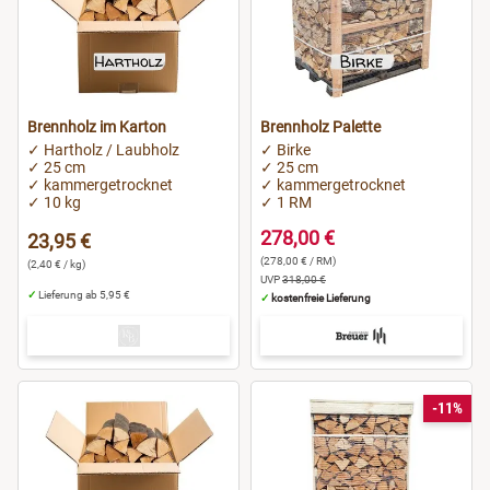
Brennholz im Karton
Brennholz Palette
✓ Hartholz / Laubholz
✓ Birke
✓ 25 cm
✓ 25 cm
✓ kammergetrocknet
✓ kammergetrocknet
✓ 10 kg
✓ 1 RM
278,00 €
23,95 €
(278,00 € / RM)
(2,40 € / kg)
UVP
318,00 €
✓
Lieferung ab 5,95 €
✓
kostenfreie Lieferung
-11%