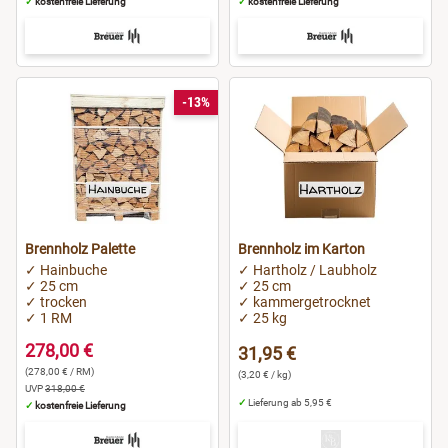
✓
kostenfreie Lieferung
✓
kostenfreie Lieferung
-13%
Brennholz Palette
Brennholz im Karton
✓ Hainbuche
✓ Hartholz / Laubholz
✓ 25 cm
✓ 25 cm
✓ trocken
✓ kammergetrocknet
✓ 1 RM
✓ 25 kg
278,00 €
31,95 €
(278,00 € / RM)
(3,20 € / kg)
UVP
318,00 €
✓
Lieferung ab 5,95 €
✓
kostenfreie Lieferung