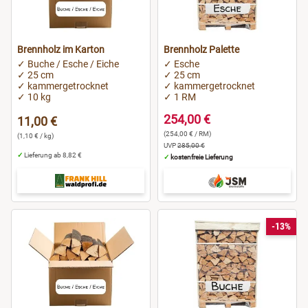
Brennholz im Karton
Brennholz Palette
✓ Buche / Esche / Eiche
✓ Esche
✓ 25 cm
✓ 25 cm
✓ kammergetrocknet
✓ kammergetrocknet
✓ 10 kg
✓ 1 RM
254,00 €
11,00 €
(254,00 € / RM)
(1,10 € / kg)
UVP
285,00 €
✓
Lieferung ab 8,82 €
✓
kostenfreie Lieferung
-13%