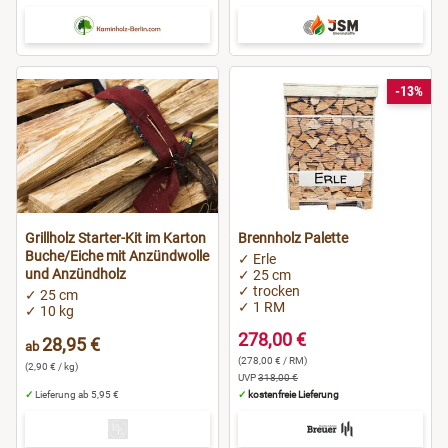
-13%
Grillholz Starter-Kit im Karton
Brennholz Palette
Buche/Eiche mit Anzündwolle
✓ Erle
und Anzündholz
✓ 25 cm
✓ trocken
✓ 25 cm
✓ 1 RM
✓ 10 kg
278,00 €
28,95 €
ab
(278,00 € / RM)
(2,90 € / kg)
UVP
318,00 €
✓
Lieferung ab 5,95 €
✓
kostenfreie Lieferung