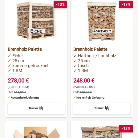
-13%
-17%
Brennholz Palette
Brennholz Palette
✓ Eiche
✓ Hartholz / Laubholz
✓ 25 cm
✓ 25 cm
✓ kammergetrocknet
✓ frisch
✓ 1 RM
✓ 1 RM
278,00 €
248,00 €
(278,00 € / RM)
(248,00 € / RM)
UVP
318,00 €
UVP
299,00 €
✓
kostenfreie Lieferung
✓
kostenfreie Lieferung
-13%