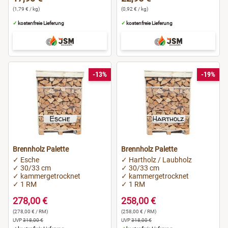
(1,79 € / kg)
(0,92 € / kg)
✓
kostenfreie Lieferung
✓
kostenfreie Lieferung
-13%
-19%
Brennholz Palette
Brennholz Palette
✓ Esche
✓ Hartholz / Laubholz
✓ 30/33 cm
✓ 30/33 cm
✓ kammergetrocknet
✓ kammergetrocknet
✓ 1 RM
✓ 1 RM
278,00 €
258,00 €
(278,00 € / RM)
(258,00 € / RM)
UVP
318,00 €
UVP
318,00 €