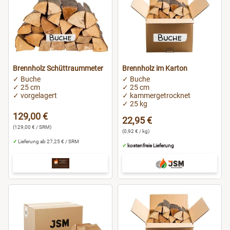
Hannover
Hildesheim
Heilbronn
Brennholz Schüttraummeter
Brennholz im Karton
✓ Buche
✓ Buche
✓ 25 cm
✓ 25 cm
Heidelberg
✓ vorgelagert
✓ kammergetrocknet
✓ 25 kg
Iserlohn
129,00 €
22,95 €
(129,00 € / SRM)
(0,92 € / kg)
Köln
✓
Lieferung ab 27,25 € / SRM
✓
kostenfreie Lieferung
Konstanz
Leipzig
Lippstadt