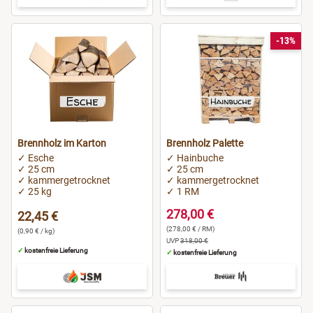
-13%
Brennholz im Karton
Brennholz Palette
✓ Esche
✓ Hainbuche
✓ 25 cm
✓ 25 cm
✓ kammergetrocknet
✓ kammergetrocknet
✓ 25 kg
✓ 1 RM
278,00 €
22,45 €
(278,00 € / RM)
(0,90 € / kg)
UVP
318,00 €
✓
kostenfreie Lieferung
✓
kostenfreie Lieferung