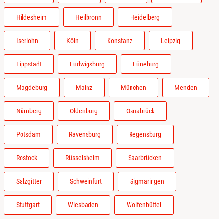
Hildesheim
Heilbronn
Heidelberg
Iserlohn
Köln
Konstanz
Leipzig
Lippstadt
Ludwigsburg
Lüneburg
Magdeburg
Mainz
München
Menden
Nürnberg
Oldenburg
Osnabrück
Potsdam
Ravensburg
Regensburg
Rostock
Rüsselsheim
Saarbrücken
Salzgitter
Schweinfurt
Sigmaringen
Stuttgart
Wiesbaden
Wolfenbüttel