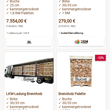
✓ Buche
✓ Birke
✓ 25 cm
✓ 30/33 cm
✓ kammergetrocknet
✓ kammergetrocknet
✓ 1,8 RM Paletten
✓ 1 RM
7.554,00 €
279,00 €
(149,88 € / RM)
(279,00 € / RM)
✓
Lieferung ab 1,00 €
✓
kostenfreie Lieferung
-13%
LKW-Ladung Brennholz
Brennholz Palette
✓ Birke
✓ Buche
✓ 30/33 cm
✓ 30/33 cm
✓ kammergetrocknet
✓ kammergetrocknet