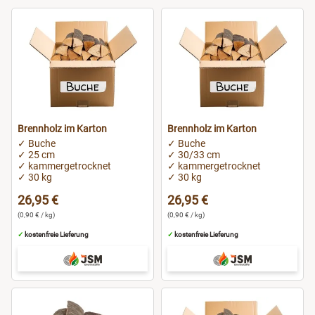
Gera
Gotha
Göttingen
Hagen
Brennholz im Karton
Brennholz im Karton
✓ Buche
✓ Buche
Halle
✓ 25 cm
✓ 30/33 cm
✓ kammergetrocknet
✓ kammergetrocknet
✓ 30 kg
✓ 30 kg
Hallstadt
26,95 €
26,95 €
(0,90 € / kg)
(0,90 € / kg)
Hamburg
✓
kostenfreie Lieferung
✓
kostenfreie Lieferung
Hamm
Hanau