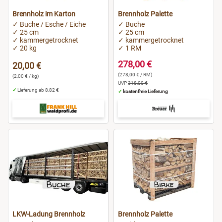
Brennholz im Karton
Brennholz Palette
✓ Buche / Esche / Eiche
✓ Buche
✓ 25 cm
✓ 25 cm
✓ kammergetrocknet
✓ kammergetrocknet
✓ 20 kg
✓ 1 RM
278,00 €
20,00 €
(278,00 € / RM)
(2,00 € / kg)
UVP
318,00 €
✓
Lieferung ab 8,82 €
✓
kostenfreie Lieferung
LKW-Ladung Brennholz
Brennholz Palette