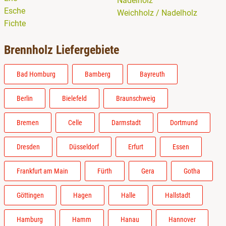
Nadelholz
Esche
Weichholz / Nadelholz
Fichte
Brennholz Liefergebiete
Bad Homburg
Bamberg
Bayreuth
Berlin
Bielefeld
Braunschweig
Bremen
Celle
Darmstadt
Dortmund
Dresden
Düsseldorf
Erfurt
Essen
Frankfurt am Main
Fürth
Gera
Gotha
Göttingen
Hagen
Halle
Hallstadt
Hamburg
Hamm
Hanau
Hannover