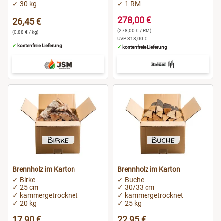
✓ 30 kg
✓ 1 RM
278,00 €
26,45 €
(278,00 € / RM)
(0,88 € / kg)
UVP
318,00 €
✓
kostenfreie Lieferung
✓
kostenfreie Lieferung
Brennholz im Karton
Brennholz im Karton
✓ Birke
✓ Buche
✓ 25 cm
✓ 30/33 cm
✓ kammergetrocknet
✓ kammergetrocknet
✓ 20 kg
✓ 25 kg
17,90 €
22,95 €