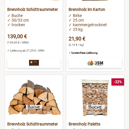
Brennholz Schüttraummeter
Brennholz im Karton
Potsdam
✓ Buche
✓ Birke
✓ 30/33 cm
✓ 25 cm
✓ trocken
✓ kammergetrocknet
Ravensburg
✓ 25 kg
139,00 €
21,90 €
Regensburg
(139,00 € / SRM)
(2,19 € / kg)
✓
Lieferung ab 27,25 € / SRM
✓
kostenfreie Lieferung
Rostock
Rüsselsheim
-22%
Saarbrücken
Salzgitter
Schweinfurt
Brennholz Schüttraummeter
Brennholz Palette