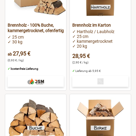
Ludwigsburg
Brennholz - 100% Buche,
Brennholz im Karton
Lüneburg
kammergetrocknet, ofenfertig
✓ Hartholz / Laubholz
✓ 25 cm
✓ 25 cm
Magdeburg
✓ kammergetrocknet
✓ 30 kg
✓ 20 kg
27,95 €
ab
28,95 €
Mainz
(0,93 € / kg)
(2,90 € / kg)
✓
kostenfreie Lieferung
✓
Lieferung ab 5,95 €
München
Menden
Nürnberg
Oldenburg
Osnabrück