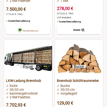
✓ 2 RM Paletten
✓ 1 RM
278,00 €
7.500,00 €
(278,00 € / RM)
(170,45 € / RM)
UVP
318,00 €
✓
kostenfreie Lieferung
✓
kostenfreie Lieferung
LKW-Ladung Brennholz
Brennholz Schüttraummeter
✓ Eiche
✓ Buche
✓ 30/33 cm
✓ 30/33 cm
✓ kammergetrocknet
✓ vorgelagert
✓ 2 RM Paletten
129,00 €
7.702,93 €