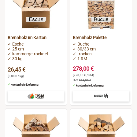
Brennholz im Karton
Brennholz Palette
✓ Esche
✓ Buche
✓ 25 cm
✓ 30/33 cm
✓ kammergetrocknet
✓ trocken
✓ 30 kg
✓ 1 RM
278,00 €
26,45 €
(278,00 € / RM)
(0,88 € / kg)
UVP
318,00 €
✓
kostenfreie Lieferung
✓
kostenfreie Lieferung