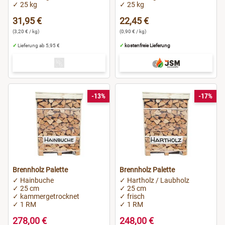
✓ 25 kg
✓ 25 kg
31,95 €
22,45 €
(3,20 € / kg)
(0,90 € / kg)
✓
Lieferung ab 5,95 €
✓
kostenfreie Lieferung
-13%
-17%
Brennholz Palette
Brennholz Palette
✓ Hainbuche
✓ Hartholz / Laubholz
✓ 25 cm
✓ 25 cm
✓ kammergetrocknet
✓ frisch
✓ 1 RM
✓ 1 RM
278,00 €
248,00 €