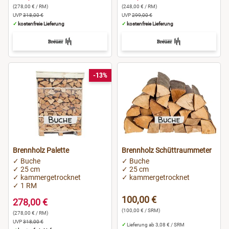
(278,00 € / RM)
(248,00 € / RM)
UVP
318,00 €
UVP
299,00 €
✓
kostenfreie Lieferung
✓
kostenfreie Lieferung
-13%
Brennholz Palette
Brennholz Schüttraummeter
✓ Buche
✓ Buche
✓ 25 cm
✓ 25 cm
✓ kammergetrocknet
✓ kammergetrocknet
✓ 1 RM
100,00 €
278,00 €
(100,00 € / SRM)
(278,00 € / RM)
UVP
318,00 €
✓
Lieferung ab 3,08 € / SRM