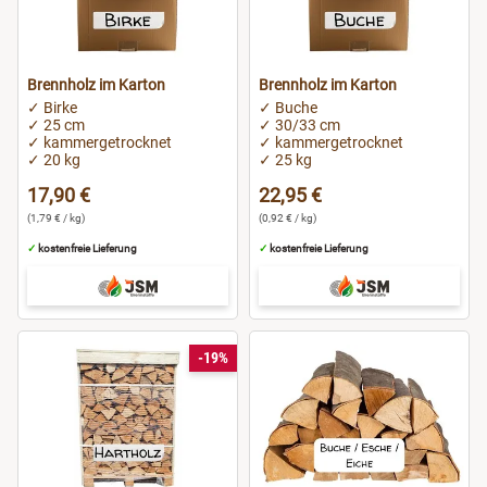
Brennholz im Karton
Brennholz im Karton
✓ Birke
✓ Buche
✓ 25 cm
✓ 30/33 cm
✓ kammergetrocknet
✓ kammergetrocknet
✓ 20 kg
✓ 25 kg
17,90 €
22,95 €
(1,79 € / kg)
(0,92 € / kg)
✓
kostenfreie Lieferung
✓
kostenfreie Lieferung
-19%