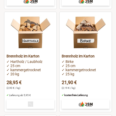
Brennholz im Karton
Brennholz im Karton
✓ Hartholz / Laubholz
✓ Birke
✓ 25 cm
✓ 25 cm
✓ kammergetrocknet
✓ kammergetrocknet
✓ 20 kg
✓ 25 kg
28,95 €
21,90 €
(2,90 € / kg)
(2,19 € / kg)
✓
Lieferung ab 5,95 €
✓
kostenfreie Lieferung