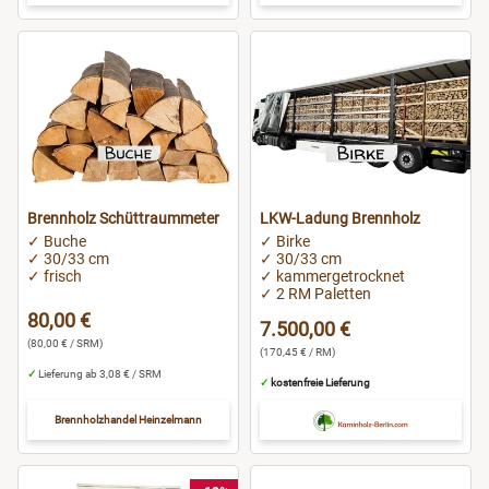
Brennholz Schüttraummeter
LKW-Ladung Brennholz
✓ Buche
✓ Birke
✓ 30/33 cm
✓ 30/33 cm
✓ frisch
✓ kammergetrocknet
✓ 2 RM Paletten
80,00 €
7.500,00 €
(80,00 € / SRM)
(170,45 € / RM)
✓
Lieferung ab 3,08 € / SRM
✓
kostenfreie Lieferung
Brennholzhandel Heinzelmann