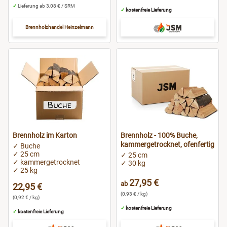
✓
Lieferung ab 3,08 € / SRM
✓
kostenfreie Lieferung
Brennholzhandel Heinzelmann
Brennholz im Karton
Brennholz - 100% Buche,
kammergetrocknet, ofenfertig
✓ Buche
✓ 25 cm
✓ 25 cm
✓ kammergetrocknet
✓ 30 kg
✓ 25 kg
27,95 €
ab
22,95 €
(0,93 € / kg)
(0,92 € / kg)
✓
kostenfreie Lieferung
✓
kostenfreie Lieferung