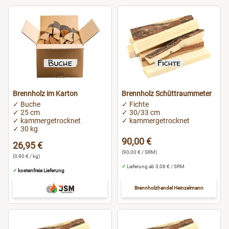
Gera
Gotha
Göttingen
Hagen
Brennholz im Karton
Brennholz Schüttraummeter
✓ Buche
✓ Fichte
Halle
✓ 25 cm
✓ 30/33 cm
✓ kammergetrocknet
✓ kammergetrocknet
✓ 30 kg
Hallstadt
90,00 €
26,95 €
(90,00 € / SRM)
(0,90 € / kg)
Hamburg
✓
Lieferung ab 3,08 € / SRM
✓
kostenfreie Lieferung
Hamm
Brennholzhandel Heinzelmann
Hanau