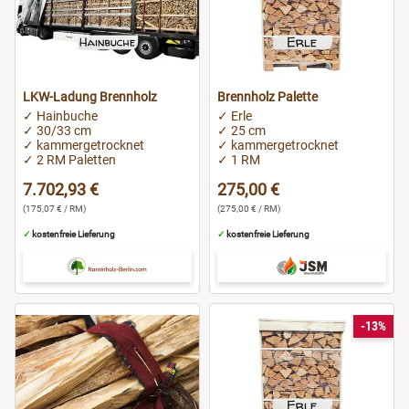
LKW-Ladung Brennholz
Brennholz Palette
✓ Hainbuche
✓ Erle
✓ 30/33 cm
✓ 25 cm
✓ kammergetrocknet
✓ kammergetrocknet
✓ 2 RM Paletten
✓ 1 RM
7.702,93 €
275,00 €
(175,07 € / RM)
(275,00 € / RM)
✓
kostenfreie Lieferung
✓
kostenfreie Lieferung
-13%