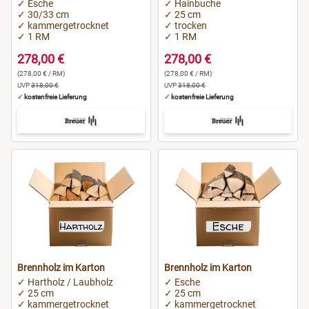
✓ Esche
✓ Hainbuche
✓ 30/33 cm
✓ 25 cm
✓ kammergetrocknet
✓ trocken
✓ 1 RM
✓ 1 RM
278,00 €
278,00 €
(278,00 € / RM)
(278,00 € / RM)
UVP
318,00 €
UVP
318,00 €
✓
kostenfreie Lieferung
✓
kostenfreie Lieferung
Brennholz im Karton
Brennholz im Karton
✓ Hartholz / Laubholz
✓ Esche
✓ 25 cm
✓ 25 cm
✓ kammergetrocknet
✓ kammergetrocknet