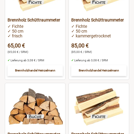
Ludwigsburg
Brennholz Schüttraummeter
Brennholz Schüttraummeter
Lüneburg
✓ Fichte
✓ Fichte
✓ 50 cm
✓ 50 cm
✓ frisch
✓ kammergetrocknet
Magdeburg
65,00 €
85,00 €
(65,00 € / SRM)
(85,00 € / SRM)
Mainz
✓
Lieferung ab 3,08 € / SRM
✓
Lieferung ab 3,08 € / SRM
München
Brennholzhandel Heinzelmann
Brennholzhandel Heinzelmann
Menden
Nürnberg
Oldenburg
Osnabrück