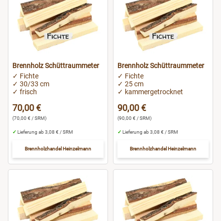
Hannover
Hildesheim
Heilbronn
Brennholz Schüttraummeter
Brennholz Schüttraummeter
✓ Fichte
✓ Fichte
✓ 30/33 cm
✓ 25 cm
Heidelberg
✓ frisch
✓ kammergetrocknet
70,00 €
90,00 €
Iserlohn
(70,00 € / SRM)
(90,00 € / SRM)
✓
Lieferung ab 3,08 € / SRM
✓
Lieferung ab 3,08 € / SRM
Köln
Brennholzhandel Heinzelmann
Brennholzhandel Heinzelmann
Konstanz
Leipzig
Lippstadt