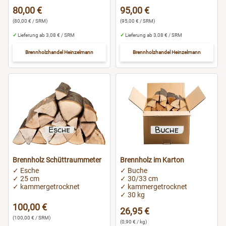
Sigmaringen
80,00 €
95,00 €
(80,00 € / SRM)
(95,00 € / SRM)
Stuttgart
✓
Lieferung ab 3,08 € / SRM
✓
Lieferung ab 3,08 € / SRM
Brennholzhandel Heinzelmann
Brennholzhandel Heinzelmann
Wiesbaden
Wolfenbüttel
Wolfsburg
Worms
Brennholz Schüttraummeter
Brennholz im Karton
✓ Esche
✓ Buche
✓ 25 cm
✓ 30/33 cm
✓ kammergetrocknet
✓ kammergetrocknet
✓ 30 kg
100,00 €
26,95 €
(100,00 € / SRM)
(0,90 € / kg)