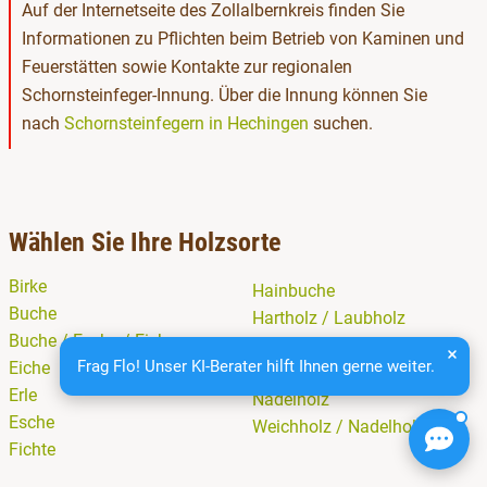
Auf der Internetseite des Zollalbernkreis finden Sie
Informationen zu Pflichten beim Betrieb von Kaminen und
Feuerstätten sowie Kontakte zur regionalen
Schornsteinfeger-Innung. Über die Innung können Sie
nach
Schornsteinfegern in Hechingen
suchen.
Wählen Sie Ihre Holzsorte
Birke
Hainbuche
Buche
Hartholz / Laubholz
Buche / Esche / Eiche
Kiefer
Frag Flo! Unser KI-Berater hilft Ihnen gerne weiter.
Eiche
Mischholz
Erle
Nadelholz
Esche
Weichholz / Nadelholz
Fichte