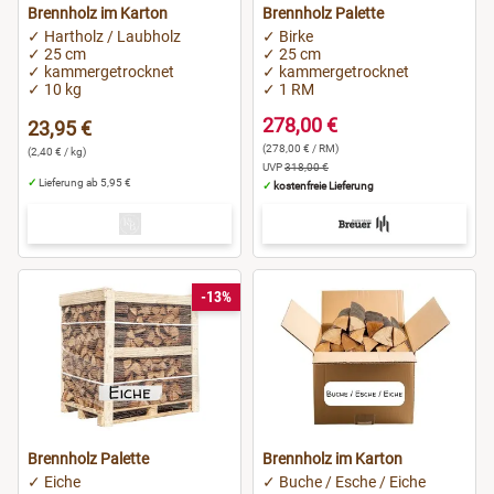
Brennholz im Karton
Brennholz Palette
✓ Hartholz / Laubholz
✓ Birke
✓ 25 cm
✓ 25 cm
✓ kammergetrocknet
✓ kammergetrocknet
✓ 10 kg
✓ 1 RM
278,00 €
23,95 €
(278,00 € / RM)
(2,40 € / kg)
UVP
318,00 €
✓
Lieferung ab 5,95 €
✓
kostenfreie Lieferung
-13%
Brennholz Palette
Brennholz im Karton
✓ Eiche
✓ Buche / Esche / Eiche