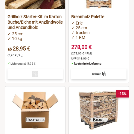
Grillholz Starter-Kit im Karton
Brennholz Palette
Buche/Eiche mit Anzündwolle
✓ Erle
und Anzündholz
✓ 25 cm
✓ trocken
✓ 25 cm
✓ 1 RM
✓ 10 kg
278,00 €
28,95 €
ab
(278,00 € / RM)
(2,90 € / kg)
UVP
318,00 €
✓
Lieferung ab 5,95 €
✓
kostenfreie Lieferung
-13%