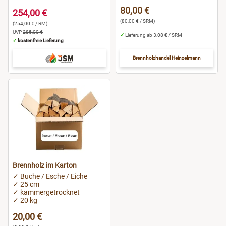
80,00 €
254,00 €
(80,00 € / SRM)
(254,00 € / RM)
UVP
285,00 €
✓
Lieferung ab 3,08 € / SRM
✓
kostenfreie Lieferung
Brennholzhandel Heinzelmann
Brennholz im Karton
✓ Buche / Esche / Eiche
✓ 25 cm
✓ kammergetrocknet
✓ 20 kg
20,00 €