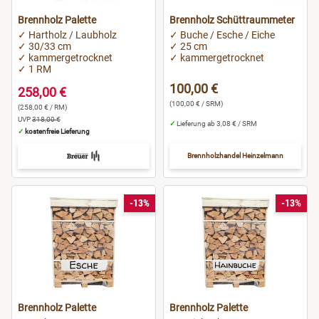
Brennholz Palette
Brennholz Schüttraummeter
✓ Hartholz / Laubholz
✓ Buche / Esche / Eiche
✓ 30/33 cm
✓ 25 cm
✓ kammergetrocknet
✓ kammergetrocknet
✓ 1 RM
100,00 €
258,00 €
(100,00 € / SRM)
(258,00 € / RM)
UVP
318,00 €
✓
Lieferung ab 3,08 € / SRM
✓
kostenfreie Lieferung
Brennholzhandel Heinzelmann
-13%
-13%
Brennholz Palette
Brennholz Palette