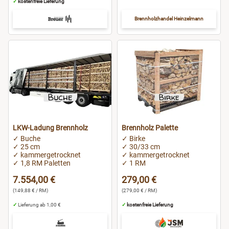
✓
kostenfreie Lieferung
Brennholzhandel Heinzelmann
LKW-Ladung Brennholz
Brennholz Palette
✓ Buche
✓ Birke
✓ 25 cm
✓ 30/33 cm
✓ kammergetrocknet
✓ kammergetrocknet
✓ 1,8 RM Paletten
✓ 1 RM
7.554,00 €
279,00 €
(149,88 € / RM)
(279,00 € / RM)
✓
Lieferung ab 1,00 €
✓
kostenfreie Lieferung