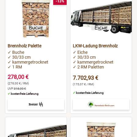
-13%
Brennholz Palette
LKW-Ladung Brennholz
✓ Buche
✓ Eiche
✓ 30/33 cm
✓ 30/33 cm
✓ kammergetrocknet
✓ kammergetrocknet
✓ 1 RM
✓ 2 RM Paletten
278,00 €
7.702,93 €
(278,00 € / RM)
(175,07 € / RM)
UVP
318,00 €
✓
kostenfreie Lieferung
✓
kostenfreie Lieferung