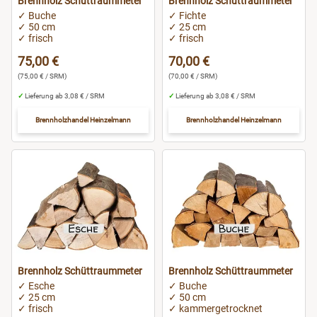
Brennholz Schüttraummeter
Brennholz Schüttraummeter
✓ Buche
✓ Fichte
✓ 50 cm
✓ 25 cm
Potsdam
✓ frisch
✓ frisch
75,00 €
70,00 €
Ravensburg
(75,00 € / SRM)
(70,00 € / SRM)
✓
Lieferung ab 3,08 € / SRM
✓
Lieferung ab 3,08 € / SRM
Regensburg
Brennholzhandel Heinzelmann
Brennholzhandel Heinzelmann
Rostock
Rüsselsheim
Saarbrücken
Salzgitter
Brennholz Schüttraummeter
Brennholz Schüttraummeter
✓ Esche
✓ Buche
Schweinfurt
✓ 25 cm
✓ 50 cm
✓ frisch
✓ kammergetrocknet