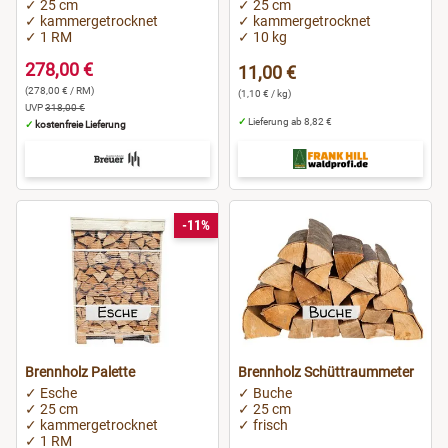
✓ 25 cm
✓ 25 cm
✓ kammergetrocknet
✓ kammergetrocknet
✓ 1 RM
✓ 10 kg
278,00 €
11,00 €
(278,00 € / RM)
(1,10 € / kg)
UVP
318,00 €
✓
Lieferung ab 8,82 €
✓
kostenfreie Lieferung
-11%
Brennholz Palette
Brennholz Schüttraummeter
✓ Esche
✓ Buche
✓ 25 cm
✓ 25 cm
✓ kammergetrocknet
✓ frisch
✓ 1 RM