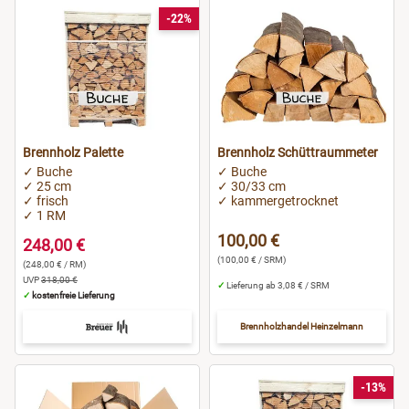
-22%
Brennholz Palette
Brennholz Schüttraummeter
✓ Buche
✓ Buche
✓ 25 cm
✓ 30/33 cm
✓ frisch
✓ kammergetrocknet
✓ 1 RM
100,00 €
248,00 €
(100,00 € / SRM)
(248,00 € / RM)
UVP
318,00 €
✓
Lieferung ab 3,08 € / SRM
✓
kostenfreie Lieferung
Brennholzhandel Heinzelmann
-13%