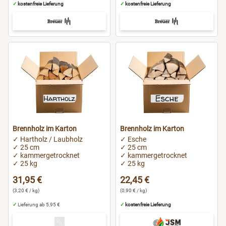
✓
kostenfreie Lieferung
✓
kostenfreie Lieferung
Brennholz im Karton
Brennholz im Karton
✓ Hartholz / Laubholz
✓ Esche
✓ 25 cm
✓ 25 cm
✓ kammergetrocknet
✓ kammergetrocknet
✓ 25 kg
✓ 25 kg
31,95 €
22,45 €
(3,20 € / kg)
(0,90 € / kg)
✓
Lieferung ab 5,95 €
✓
kostenfreie Lieferung