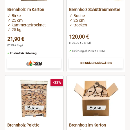
Brennholz im Karton
Brennholz Schüttraummeter
Potsdam
✓ Birke
✓ Buche
✓ 25 cm
✓ 25 cm
✓ kammergetrocknet
✓ trocken
Ravensburg
✓ 25 kg
120,00 €
21,90 €
Regensburg
(120,00 € / SRM)
(2,19 € / kg)
✓
Lieferung ab 2,86 € / SRM
✓
kostenfreie Lieferung
Rostock
BRENNholz Malsfeld GbR
Rüsselsheim
-22%
Saarbrücken
Salzgitter
Schweinfurt
Brennholz Palette
Brennholz im Karton