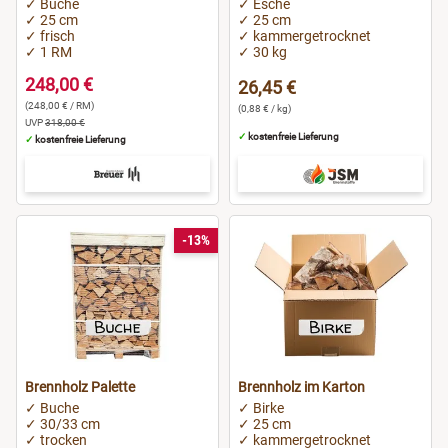
✓ Buche
✓ Esche
Sigmaringen
✓ 25 cm
✓ 25 cm
✓ frisch
✓ kammergetrocknet
✓ 1 RM
✓ 30 kg
Stuttgart
248,00 €
26,45 €
(248,00 € / RM)
Wiesbaden
(0,88 € / kg)
UVP
318,00 €
✓
kostenfreie Lieferung
✓
kostenfreie Lieferung
Wolfenbüttel
Wolfsburg
-13%
Worms
Brennholz Palette
Brennholz im Karton
✓ Buche
✓ Birke
✓ 30/33 cm
✓ 25 cm
✓ trocken
✓ kammergetrocknet