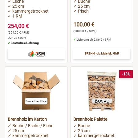
✓ Esche
✓ Buche
✓ 25 cm
✓ 25 cm
✓ kammergetrocknet
✓ frisch
✓ 1 RM
100,00 €
254,00 €
(100,00 € / SRM)
(254,00 € / RM)
UVP
285,00 €
✓
Lieferung ab 2,86 € / SRM
✓
kostenfreie Lieferung
BRENNholz Malsfeld GbR
-13%
Brennholz im Karton
Brennholz Palette
✓ Buche / Esche / Eiche
✓ Buche
✓ 25 cm
✓ 25 cm
✓ kammergetrocknet
✓ kammergetrocknet