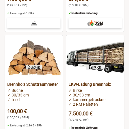
(149,88 € / RM)
(279,00 € / RM)
✓
Lieferung ab 1,00 €
✓
kostenfreie Lieferung
Brennholz Schüttraummeter
LKW-Ladung Brennholz
✓ Buche
✓ Birke
✓ 30/33 cm
✓ 30/33 cm
✓ frisch
✓ kammergetrocknet
✓ 2 RM Paletten
100,00 €
7.500,00 €
(100,00 € / SRM)
(170,45 € / RM)
✓
Lieferung ab 2,86 € / SRM
✓
kostenfreie Lieferung