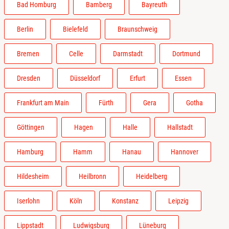
Bad Homburg
Bamberg
Bayreuth
Berlin
Bielefeld
Braunschweig
Bremen
Celle
Darmstadt
Dortmund
Dresden
Düsseldorf
Erfurt
Essen
Frankfurt am Main
Fürth
Gera
Gotha
Göttingen
Hagen
Halle
Hallstadt
Hamburg
Hamm
Hanau
Hannover
Hildesheim
Heilbronn
Heidelberg
Iserlohn
Köln
Konstanz
Leipzig
Lippstadt
Ludwigsburg
Lüneburg