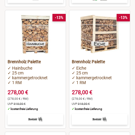
-13%
-13%
Brennholz Palette
Brennholz Palette
✓ Hainbuche
✓ Eiche
✓ 25 cm
✓ 25 cm
✓ kammergetrocknet
✓ kammergetrocknet
✓ 1 RM
✓ 1 RM
278,00 €
278,00 €
(278,00 € / RM)
(278,00 € / RM)
UVP
318,00 €
UVP
318,00 €
✓
kostenfreie Lieferung
✓
kostenfreie Lieferung