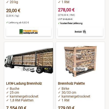
✓ 20 kg
✓ 1 RM
278,00 €
20,00 €
(278,00 € / RM)
(2,00 € / kg)
UVP
318,00 €
✓
Lieferung ab 8,82 €
✓
kostenfreie Lieferung
LKW-Ladung Brennholz
Brennholz Palette
✓ Buche
✓ Birke
✓ 25 cm
✓ 30/33 cm
✓ kammergetrocknet
✓ kammergetrocknet
✓ 1,8 RM Paletten
✓ 1 RM
7.554,00 €
279,00 €