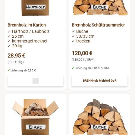
Ludwigsburg
Brennholz im Karton
Brennholz Schüttraummeter
Lüneburg
✓ Hartholz / Laubholz
✓ Buche
✓ 25 cm
✓ 30/33 cm
Magdeburg
✓ kammergetrocknet
✓ trocken
✓ 20 kg
120,00 €
28,95 €
Mainz
(120,00 € / SRM)
(2,90 € / kg)
✓
Lieferung ab 2,86 € / SRM
✓
Lieferung ab 5,95 €
München
BRENNholz Malsfeld GbR
Menden
Nürnberg
Oldenburg
Osnabrück