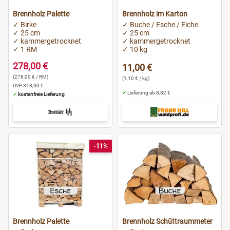
Brennholz Palette
Brennholz im Karton
✓ Birke
✓ Buche / Esche / Eiche
✓ 25 cm
✓ 25 cm
✓ kammergetrocknet
✓ kammergetrocknet
✓ 1 RM
✓ 10 kg
278,00 €
11,00 €
(278,00 € / RM)
(1,10 € / kg)
UVP
318,00 €
✓
Lieferung ab 8,82 €
✓
kostenfreie Lieferung
-11%
Brennholz Palette
Brennholz Schüttraummeter