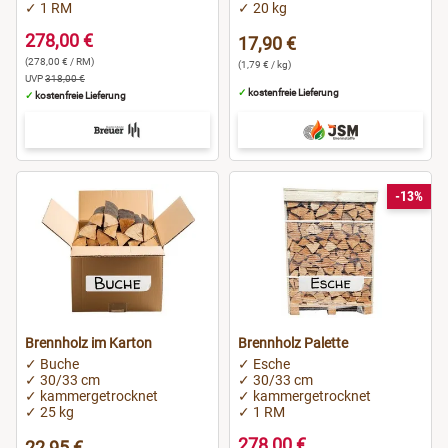
✓ 1 RM
✓ 20 kg
278,00 €
17,90 €
(278,00 € / RM)
(1,79 € / kg)
UVP
318,00 €
✓
kostenfreie Lieferung
✓
kostenfreie Lieferung
-13%
Brennholz im Karton
Brennholz Palette
✓ Buche
✓ Esche
✓ 30/33 cm
✓ 30/33 cm
✓ kammergetrocknet
✓ kammergetrocknet
✓ 25 kg
✓ 1 RM
278,00 €
22,95 €