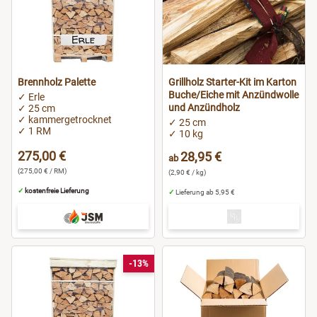
Brennholz Palette
Grillholz Starter-Kit im Karton
Buche/Eiche mit Anzündwolle
✓ Erle
und Anzündholz
✓ 25 cm
✓ kammergetrocknet
✓ 25 cm
✓ 1 RM
✓ 10 kg
275,00 €
28,95 €
ab
(275,00 € / RM)
(2,90 € / kg)
✓
kostenfreie Lieferung
✓
Lieferung ab 5,95 €
-13%