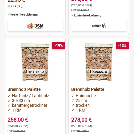
(278,00 € / RM)
(0,92 € / kg)
UVP
318,00 €
✓
kostenfreie Lieferung
✓
kostenfreie Lieferung
-19%
-13%
Brennholz Palette
Brennholz Palette
✓ Hartholz / Laubholz
✓ Hainbuche
✓ 30/33 cm
✓ 25 cm
✓ kammergetrocknet
✓ trocken
✓ 1 RM
✓ 1 RM
258,00 €
278,00 €
(258,00 € / RM)
(278,00 € / RM)
UVP
318,00 €
UVP
318,00 €