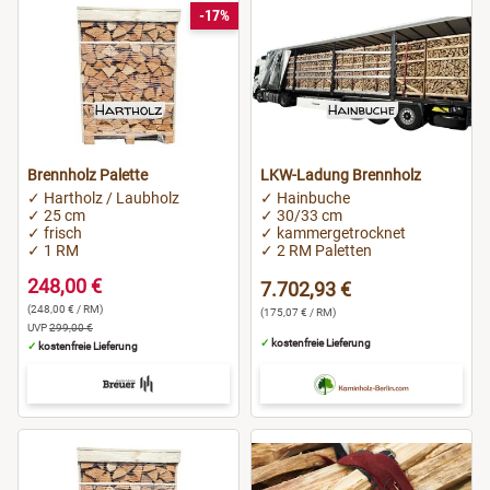
-17%
Brennholz Palette
LKW-Ladung Brennholz
✓ Hartholz / Laubholz
✓ Hainbuche
✓ 25 cm
✓ 30/33 cm
✓ frisch
✓ kammergetrocknet
✓ 1 RM
✓ 2 RM Paletten
248,00 €
7.702,93 €
(248,00 € / RM)
(175,07 € / RM)
UVP
299,00 €
✓
kostenfreie Lieferung
✓
kostenfreie Lieferung