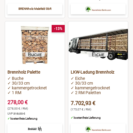
BRENNholz Malsfeld GbR
-13%
Brennholz Palette
LKW-Ladung Brennholz
✓ Buche
✓ Eiche
✓ 30/33 cm
✓ 30/33 cm
✓ kammergetrocknet
✓ kammergetrocknet
✓ 1 RM
✓ 2 RM Paletten
278,00 €
7.702,93 €
(278,00 € / RM)
(175,07 € / RM)
UVP
318,00 €
✓
kostenfreie Lieferung
✓
kostenfreie Lieferung