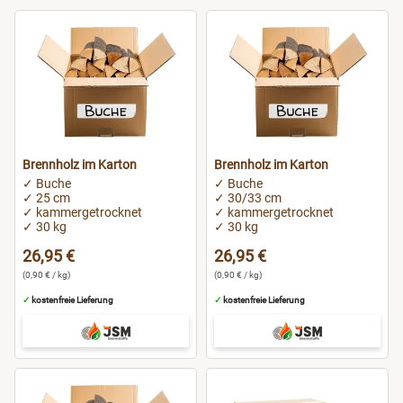
Gera
Gotha
Göttingen
Hagen
Brennholz im Karton
Brennholz im Karton
✓ Buche
✓ Buche
Halle
✓ 25 cm
✓ 30/33 cm
✓ kammergetrocknet
✓ kammergetrocknet
✓ 30 kg
✓ 30 kg
Hallstadt
26,95 €
26,95 €
(0,90 € / kg)
(0,90 € / kg)
Hamburg
✓
kostenfreie Lieferung
✓
kostenfreie Lieferung
Hamm
Hanau