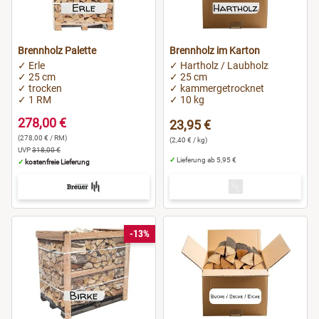
Brennholz Palette
Brennholz im Karton
✓ Erle
✓ Hartholz / Laubholz
✓ 25 cm
✓ 25 cm
✓ trocken
✓ kammergetrocknet
✓ 1 RM
✓ 10 kg
278,00 €
23,95 €
(278,00 € / RM)
(2,40 € / kg)
UVP
318,00 €
✓
Lieferung ab 5,95 €
✓
kostenfreie Lieferung
-13%