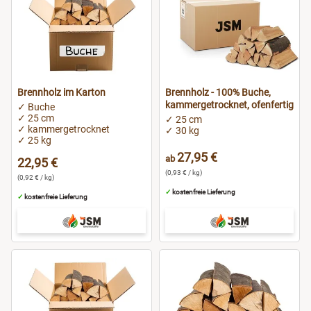
Hannover
Hildesheim
Heilbronn
Brennholz im Karton
Brennholz - 100% Buche,
kammergetrocknet, ofenfertig
✓ Buche
✓ 25 cm
Heidelberg
✓ 25 cm
✓ kammergetrocknet
✓ 30 kg
✓ 25 kg
Iserlohn
27,95 €
ab
22,95 €
(0,93 € / kg)
(0,92 € / kg)
Köln
✓
kostenfreie Lieferung
✓
kostenfreie Lieferung
Konstanz
Leipzig
Lippstadt