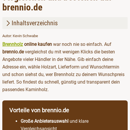
brennio.de
Inhaltsverzeichnis
Autor: Kevin Schwabe
1.
Brennholz online vergleichen
Brennholz
online kaufen
war noch nie so einfach. Auf
2.
Lieferarten für Brennholz
brennio.de
vergleichst du mit wenigen Klicks die besten
Angebote vieler Händler in der Nähe. Gib einfach deine
3.
Jetzt Brennholz online kaufen
Adresse ein, wähle Holzart, Lieferform und Wunschtermin
und schon siehst du, wer Brennholz zu deinem Wunschpreis
liefert. So findest du schnell, günstig und transparent dein
passendes Kaminholz.
Vorteile von brennio.de
Große Anbieterauswahl
und klare
Vergleichsansicht